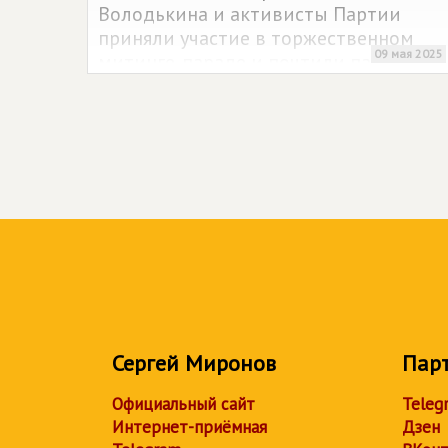
Володькина и активисты Партии
приняли участие в торжественном
09 мая 2025
митинге-параде и почтили память
погибших воинов.
Сергей Миронов
Пар
Официальный сайт
Teleg
Интернет-приёмная
Дзен