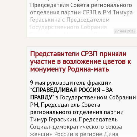
Председателя Совета регионального
отделения партии СРЗП в РМ Тимура
Гераськина с Председателем
Государственного Собрания
27 мая 2025
Республики Мордовия Владимиром
Чибиркиным. На ней обсуждалась
законопроектная работа и вопросы
Представители СРЗП приняли
депутатской деятельности.
участие в возложение цветов к
монументу Родина-мать
9 мая руководитель фракции
"
СПРАВЕДЛИВАЯ РОССИЯ – ЗА
ПРАВДУ
" в Государственном Собрании
РМ, Председатель Совета
регионального отделения партии
Тимур Гераськин, Председатель
Социал-демократического союза
женщин России в регионе Дина