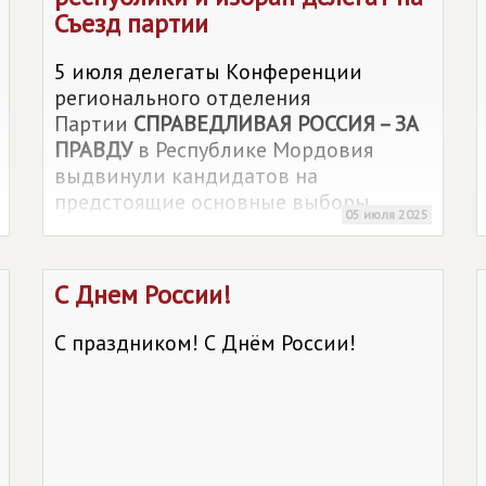
Съезд партии
5 июля делегаты Конференции
регионального отделения
Партии
СПРАВЕДЛИВАЯ РОССИЯ – ЗА
ПРАВДУ
в Республике Мордовия
выдвинули кандидатов на
предстоящие основные выборы
05 июля 2025
депутатов в представительные
органы муниципальных образований
региона и избрали делегата на XV
С Днем России!
Съезд партии, который состоится 25
октября в Москве.
С праздником! С Днём России!