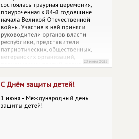
состоялась траурная церемония,
приуроченная к 84-й годовщине
начала Великой Отечественной
войны. Участие в ней приняли
руководители органов власти
республики, представители
патриотических, общественных,
ветеранских организаций,
23 июня 2025
политических партий, религиозных
конфессий, жители и гости города.
С Днём защиты детей!
1 июня – Международный день
защиты детей!