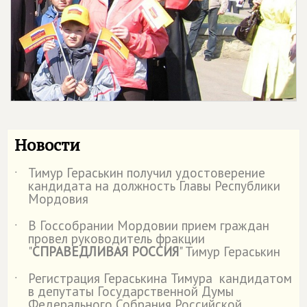
Новости
Тимур Гераськин получил удостоверение
˙
кандидата на должность Главы Республики
Мордовия
В Госсобрании Мордовии прием граждан
˙
провел руководитель фракции
"
СПРАВЕДЛИВАЯ РОССИЯ
" Тимур Гераськин
Регистрация Гераськина Тимура кандидатом
˙
в депутаты Государственной Думы
Федерального Собрания Российской