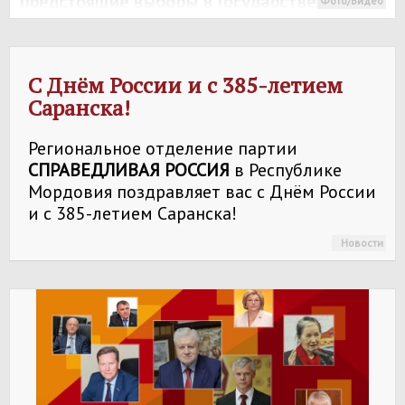
предстоящие выборы в Государственное
Фото/Видео
Собрание Республики Мордовия
/
Представители Регионального отделения
Социалистической политической партии
С Днём России и с 385-летием
"
СПРАВЕДЛИВАЯ РОССИЯ
" в Республике
Саранска!
Мордовия предоставили пакет документов
для выдвижения кандидатов на
Региональное отделение партии
предстоящие выборы в Государственное
СПРАВЕДЛИВАЯ РОССИЯ
в Республике
Собрание Республики Мордовия.
Мордовия поздравляет вас с Днём России
и с 385-летием Саранска!
Новости