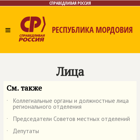
СПРАВЕДЛИВАЯ РОССИЯ
≡
РЕСПУБЛИКА МОРДОВИЯ
Главная
Новости
Лица
Фото/Видео
Газета
Контакты
Лица
См. также
Коллегиальные органы и должностные лица
˙
регионального отделения
Председатели Советов местных отделений
˙
Депутаты
˙