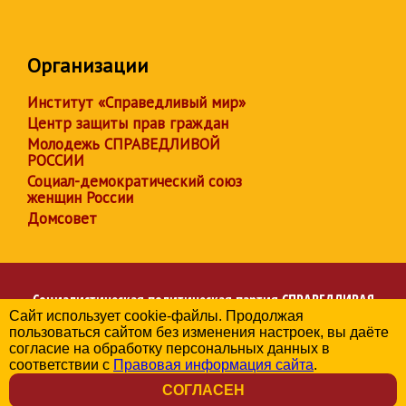
Организации
Институт «Справедливый мир»
Центр защиты прав граждан
Молодежь СПРАВЕДЛИВОЙ
РОССИИ
Социал-демократический союз
женщин России
Домсовет
Социалистическая политическая партия
СПРАВЕДЛИВАЯ
Сайт использует cookie-файлы. Продолжая
РОССИЯ
пользоваться сайтом без изменения настроек, вы даёте
Региональное отделение партии в Республике Мордовия
согласие на обработку персональных данных в
© 2006-2026
соответствии с
Правовая информация сайта
.
Политика в отношении обработки персональных данных
СОГЛАСЕН